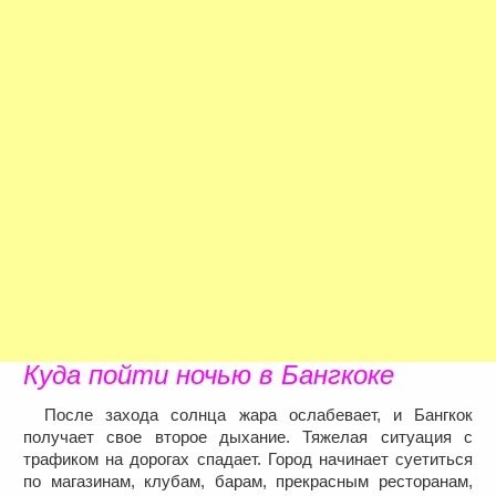
Куда пойти ночью в Бангкоке
После захода солнца жара ослабевает, и Бангкок
получает свое второе дыхание. Тяжелая ситуация с
трафиком на дорогах спадает. Город начинает суетиться
по магазинам, клубам, барам, прекрасным ресторанам,