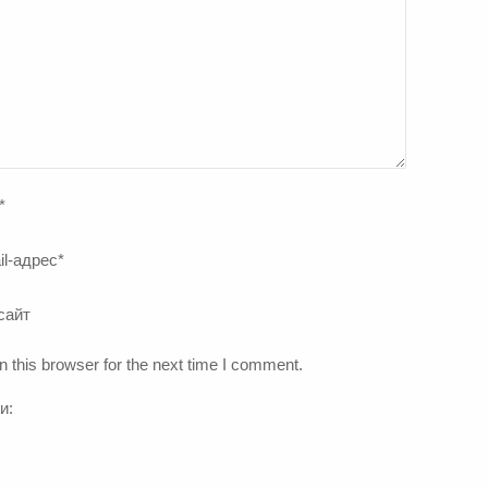
*
il-адрес
*
сайт
 this browser for the next time I comment.
и: