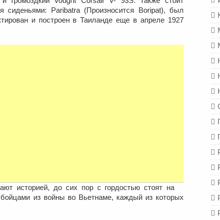
и громоздкий Vought Corsair V- 93S. Также стоит
 сиденьями: Paribatra (Произносится Boripat), был
тирован и построен в Таиланде еще в апреле 1927
ют историей, до сих пор с гордостью стоят на
 бойцами из войны во Вьетнаме, каждый из которых