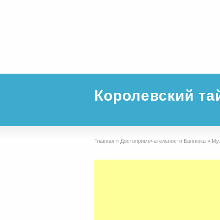
Королевский та
Главная
»
Достопримечательности Бангкока
»
Му