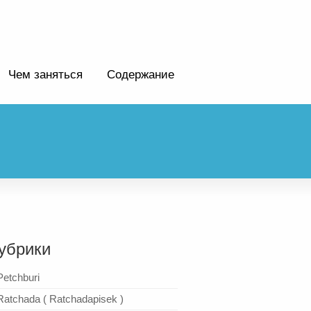
Чем заняться
Содержание
убрики
Petchburi
Ratchada ( Ratchadapisek )