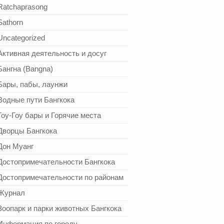
Ratchaprasong
Sathorn
Uncategorized
Активная деятельность и досуг
Бангна (Bangna)
Бары, пабы, лаунжи
Водные пути Бангкока
Гоу-Гоу бары и Горячие места
Дворцы Бангкока
Дон Муанг
Достопримечательности Бангкока
Достопримечательности по районам
Журнал
Зоопарк и парки животных Бангкока
Информация по городу