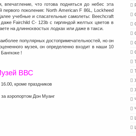
, впечатление, что готова подняться до небес эта
 первого поколения: North American F 86L, Lockheed
 Далее учебные и спасательные самолеты: Beechcraft
и даже Fairchild C- 123b с гирляндой желтых цветов в
ваете на длиннохвостых лодках или даже в такси.
наиболее популярных достопримечательностей, но он
оцененного музея, он определенно входит в наши 10
Бангкоке !
Музей ВВС
 16.00, кроме праздников
, за аэропортом Дон Муанг