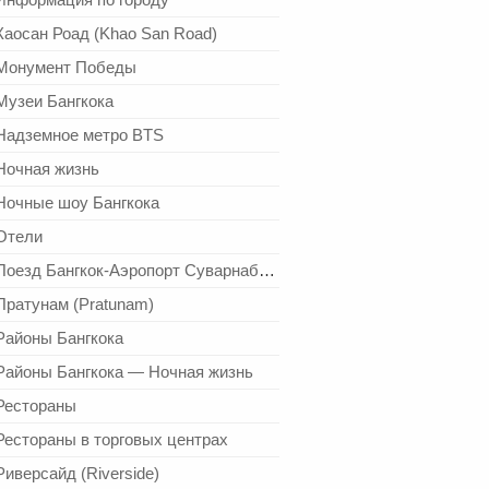
Каосан Роад (Khao San Road)
Монумент Победы
Музеи Бангкока
Надземное метро BTS
Ночная жизнь
Ночные шоу Бангкока
Отели
Поезд Бангкок-Аэропорт Суварнабхуми
Пратунам (Pratunam)
Районы Бангкока
Районы Бангкока — Ночная жизнь
Рестораны
Рестораны в торговых центрах
Риверсайд (Riverside)