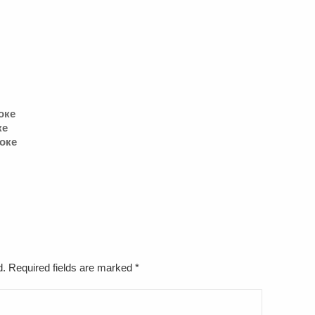
оке
ке
коке
ed. Required fields are marked
*