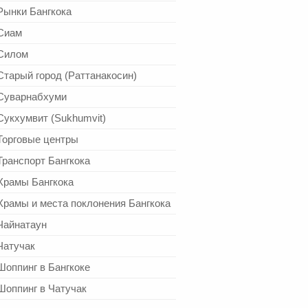
Рынки Бангкока
Сиам
Силом
Старый город (Раттанакосин)
Суварнабхуми
Сукхумвит (Sukhumvit)
Торговые центры
Транспорт Бангкока
Храмы Бангкока
Храмы и места поклонения Бангкока
Чайнатаун
Чатучак
Шоппинг в Бангкоке
Шоппинг в Чатучак