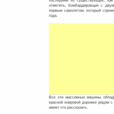
последним из существующих, как 
отметить, бомбардировщик с двумя
первым самолетом, который спроек
года.
Все эти массивные машины облада
красной ковровой дорожке рядом с
имеет что рассказать.