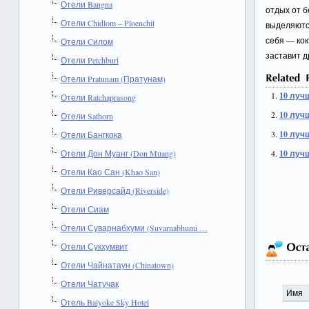
Отели Bangna
отдых от б
Отели Chidlom – Ploenchit
выделяются
себя — ко
Отели Cилом
заставит д
Отели Petchburi
Отели Pratunam (Пратунам)
10 луч
Отели Ratchaprasong
10 луч
Отели Sathorn
10 луч
Отели Бангкока
10 луч
Отели Дон Муанг (Don Muang)
Отели Као Сан (Khao San)
Отели Риверсайд (Riverside)
Отели Сиам
Отели Суварнабхуми (Suvarnabhumi …
Отели Сукхумвит
Отели Чайнатаун (Chinatown)
Отели Чатучак
Отель Baiyoke Sky Hotel