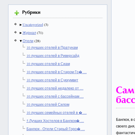
►
Uncategorized
(3)
►
Журнал
(71)
▼
Отели
(28)
10 лучших отелей в Пратунам
10 лучших отелей в Риверсайд
10 лучших отелей в Сиам
10 лучших отелей в Старом Го� …
10 лучших отелей в Сукхумвит
10 лучших отелей недалеко от …
10 лучших отелей с бассейнам …
10 лучших отелей Силом
10 лучших семейных отелей в � …
Бангкок, в
5 Лучших Хостелов в Бангкок� …
своего дня
Бангкок - Отели Старый Горо� …
фантастич