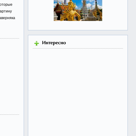
которые
картину
аверняка