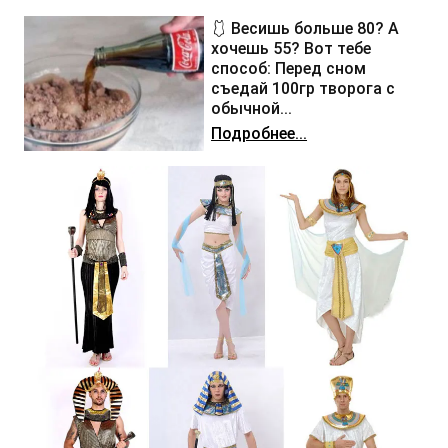
🩱 Весишь больше 80? А
хочешь 55? Вот тебе
способ: Перед сном
съедай 100гр творога с
обычной...
Подробнее...