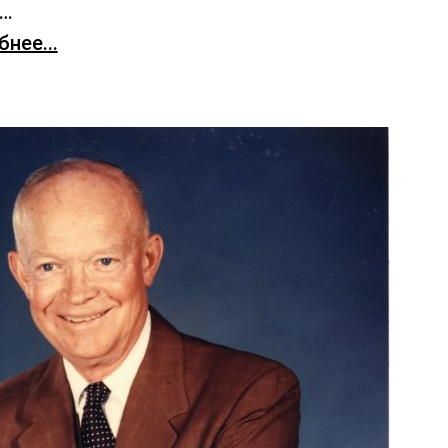
х…
нее...