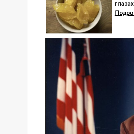
глаза
Подроб