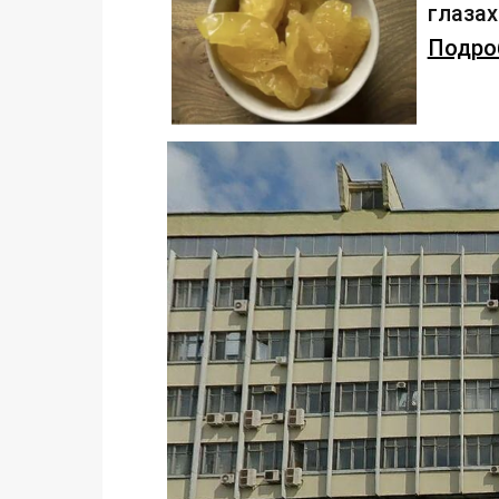
глаза
Подроб