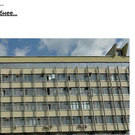
х…
нее...