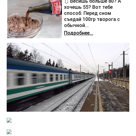
🩱 Весишь больше 80? А
хочешь 55? Вот тебе
способ: Перед сном
съедай 100гр творога с
обычной...
Подробнее...