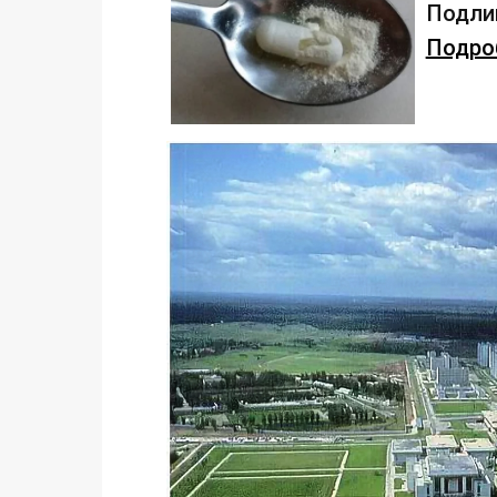
Подлив
Подроб