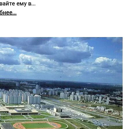
айте ему в...
нее...