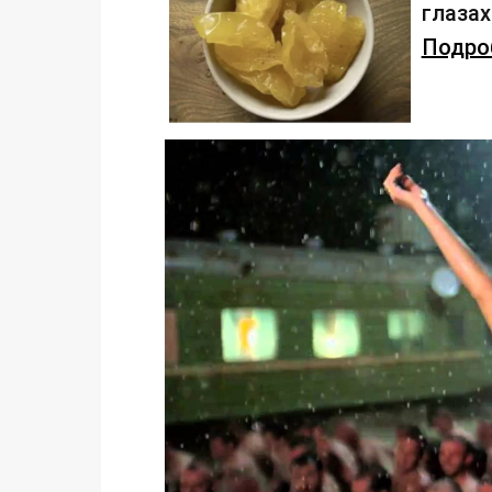
глаза
Подроб