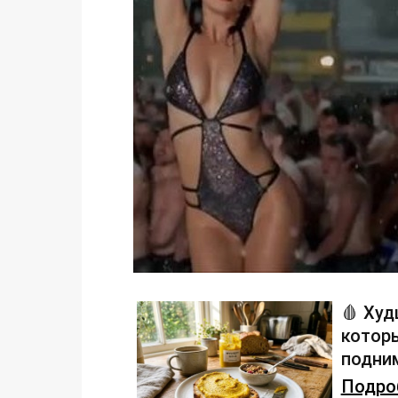
🩸 Худ
которы
подним
Подроб