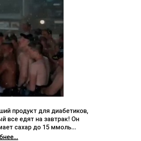
ший продукт для диабетиков,
й все едят на завтрак! Он
ает сахар до 15 ммоль...
нее...