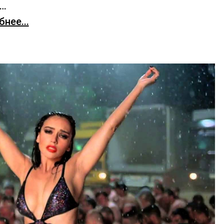
х…
нее...