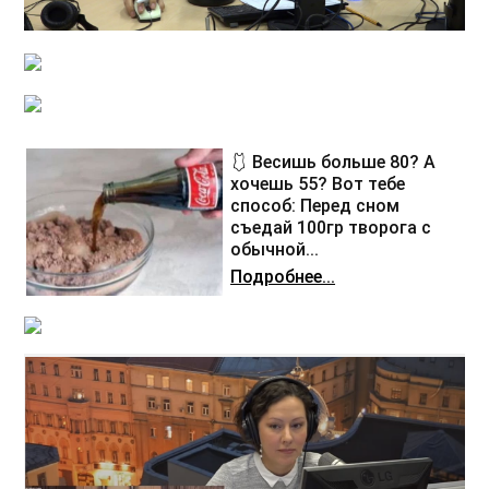
🩱 Весишь больше 80? А
хочешь 55? Вот тебе
способ: Перед сном
съедай 100гр творога с
обычной...
Подробнее...