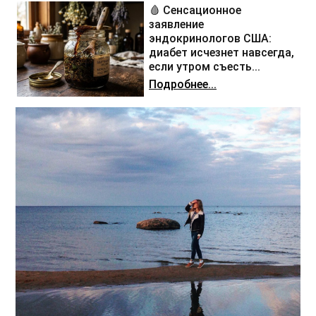
🩸 Сенсационное
заявление
эндокринологов США:
диабет исчезнет навсегда,
если утром съесть...
Подробнее...