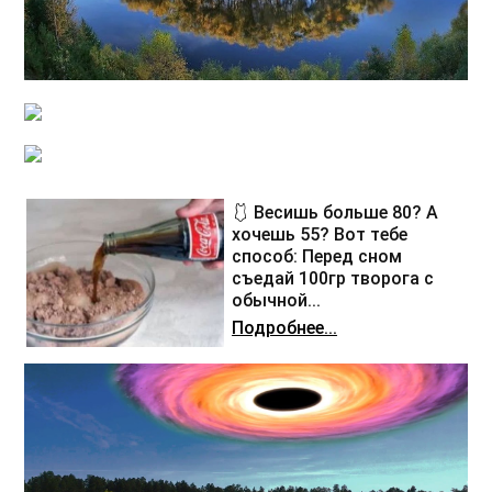
🩱 Весишь больше 80? А
хочешь 55? Вот тебе
способ: Перед сном
съедай 100гр творога с
обычной...
Подробнее...