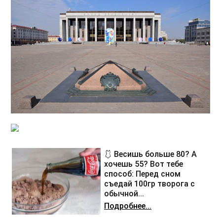
🩱 Весишь больше 80? А
хочешь 55? Вот тебе
способ: Перед сном
съедай 100гр творога с
обычной...
Подробнее...