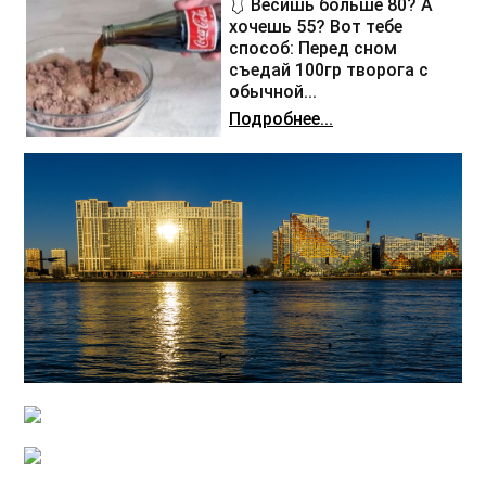
🩱 Весишь больше 80? А
хочешь 55? Вот тебе
способ: Перед сном
съедай 100гр творога с
обычной...
Подробнее...