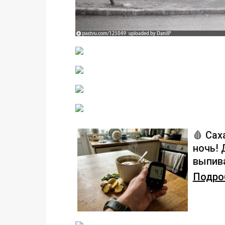
🩸 Сах
ночь!
выпива
Подроб