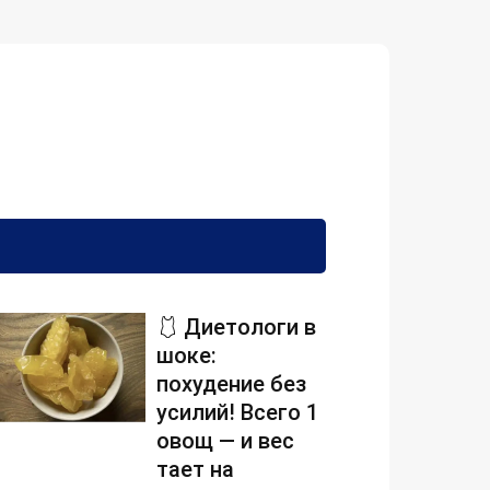
🩱 Диетологи в
шоке:
похудение без
усилий! Всего 1
овощ — и вес
тает на