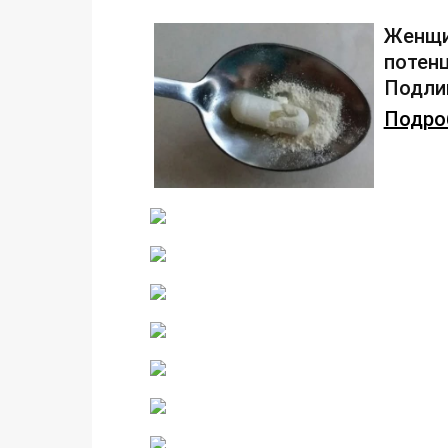
Женщи
потенц
Подлив
Подроб