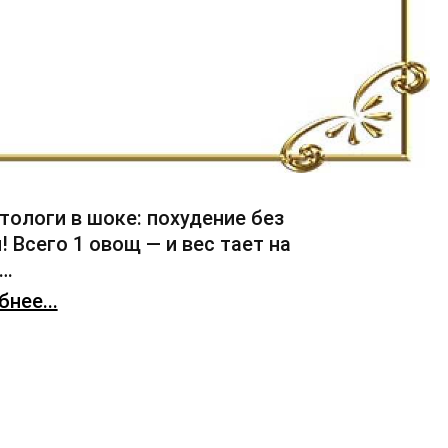
тологи в шоке: похудение без
! Всего 1 овощ — и вес тает на
х…
нее...