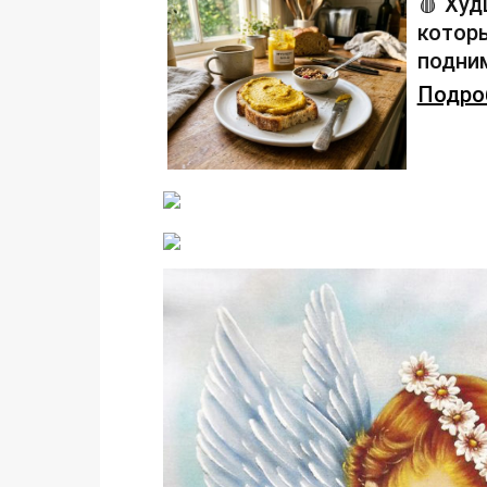
🩸 Худ
которы
подним
Подроб