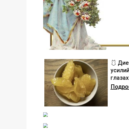
🩱 Дие
усилий
глаза
Подроб