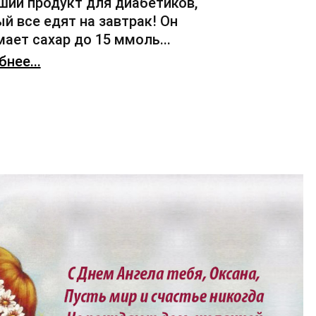
ший продукт для диабетиков,
й все едят на завтрак! Он
ает сахар до 15 ммоль...
нее...