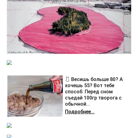
🩱 Весишь больше 80? А
хочешь 55? Вот тебе
способ: Перед сном
съедай 100гр творога с
обычной...
Подробнее...