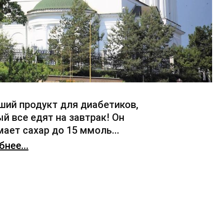
ший продукт для диабетиков,
й все едят на завтрак! Он
ает сахар до 15 ммоль...
нее...