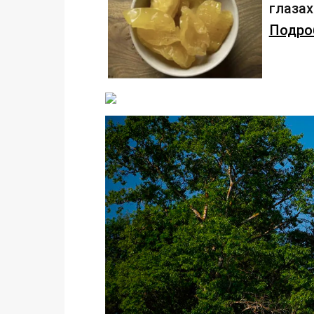
глаза
Подроб