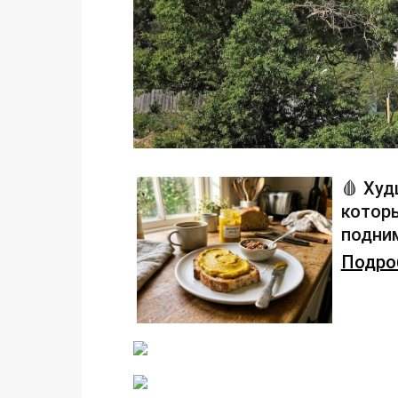
🩸 Худ
которы
подним
Подроб