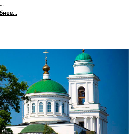
х…
нее...