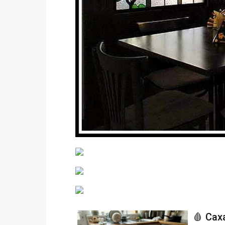
🩸 Сах