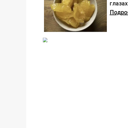
глаза
Подроб