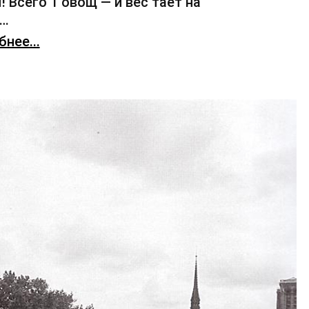
! Всего 1 овощ — и вес тает на
х…
нее...