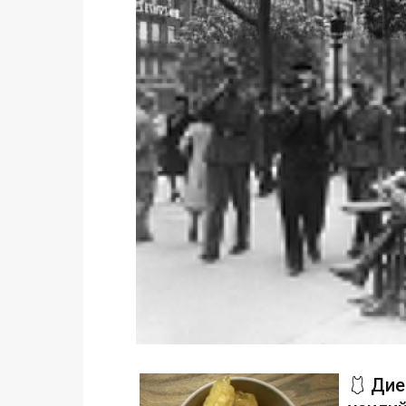
🩱 Дие