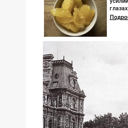
усилий
глаза
Подроб