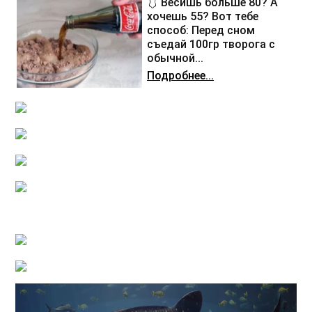
🩱 Весишь больше 80? А
хочешь 55? Вот тебе
способ: Перед сном
съедай 100гр творога с
обычной...
Подробнее...