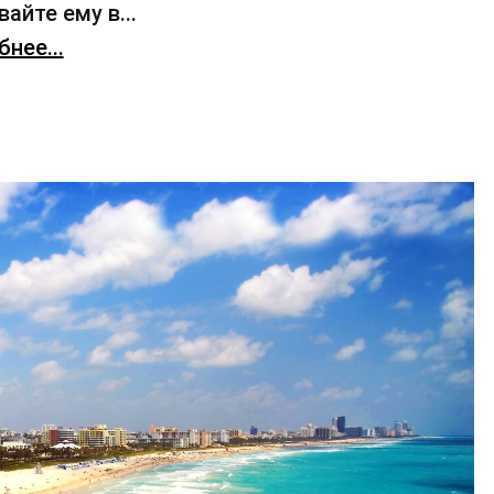
айте ему в...
нее...