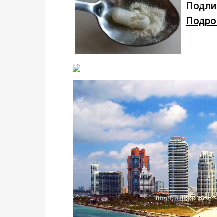
Подлив
Подроб