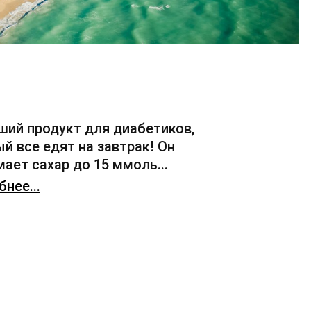
ший продукт для диабетиков,
й все едят на завтрак! Он
ает сахар до 15 ммоль...
нее...