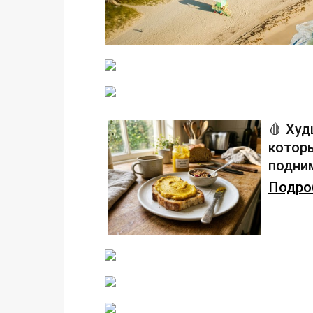
🩸 Худ
которы
подним
Подроб