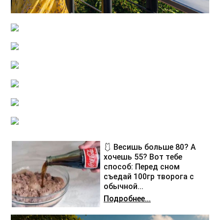
🩱 Весишь больше 80? А
хочешь 55? Вот тебе
способ: Перед сном
съедай 100гр творога с
обычной...
Подробнее...