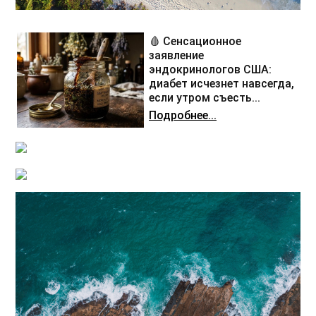
🩸 Сенсационное
заявление
эндокринологов США:
диабет исчезнет навсегда,
если утром съесть...
Подробнее...