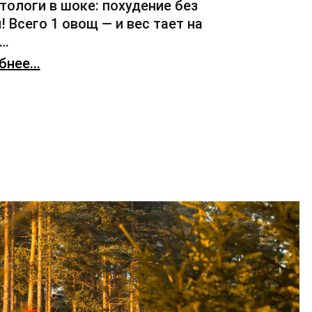
тологи в шоке: похудение без
! Всего 1 овощ — и вес тает на
х…
нее...