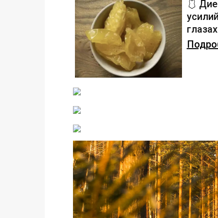
🩱 Дие
усилий
глаза
Подроб