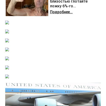
близостью глотайте
ложку 6%-го...
Подробнее...