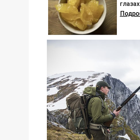
глаза
Подроб