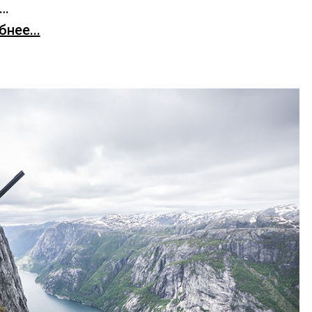
х…
нее...