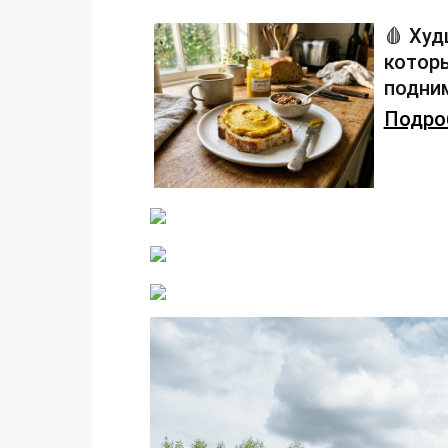
🩸 Худ
которы
подним
Подроб