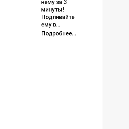
нему за 3
минуты!
Подливайте
ему в...
Подробнее...