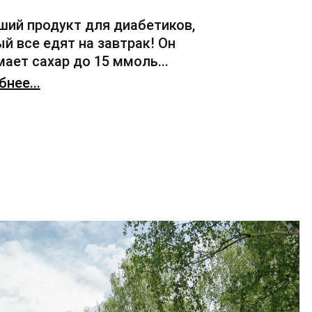
ший продукт для диабетиков,
й все едят на завтрак! Он
ает сахар до 15 ммоль...
нее...