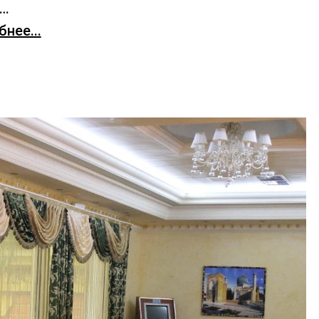
х…
нее...