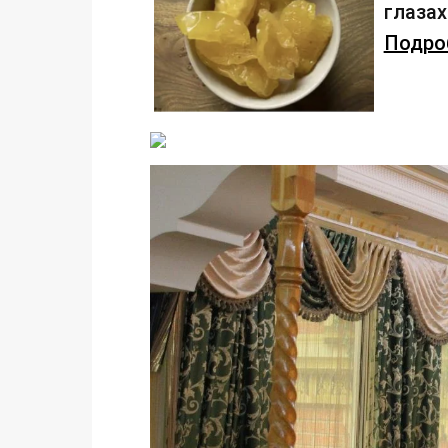
глаза
Подроб