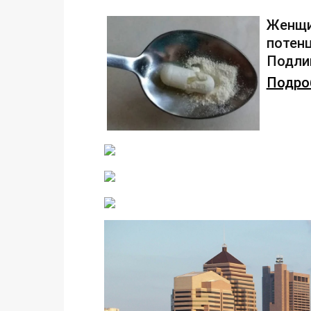
Женщи
потенц
Подлив
Подроб