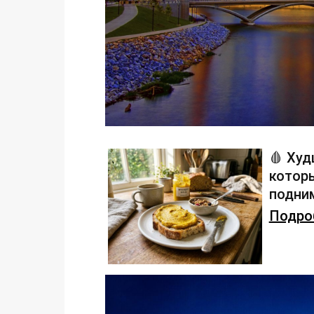
🩸 Худ
которы
подним
Подроб