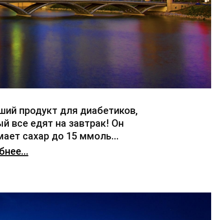
ший продукт для диабетиков,
й все едят на завтрак! Он
ает сахар до 15 ммоль...
нее...