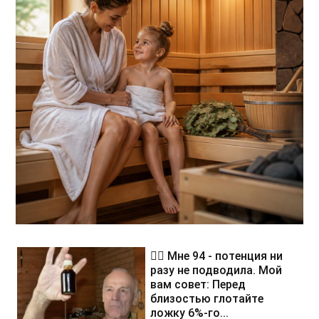
❤️‍🔥 Мне 94 - потенция ни
разу не подводила. Мой
вам совет: Перед
близостью глотайте
ложку 6%-го...