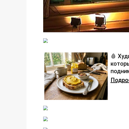
🩸 Худ
которы
подним
Подроб