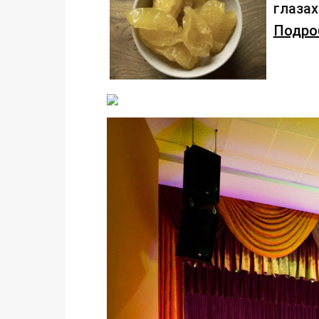
глаза
Подроб