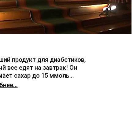
ший продукт для диабетиков,
й все едят на завтрак! Он
ает сахар до 15 ммоль...
нее...