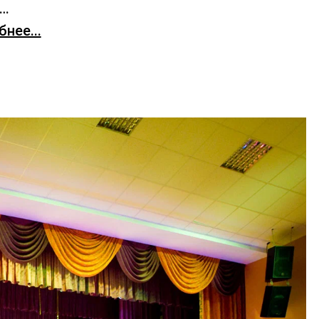
х…
нее...