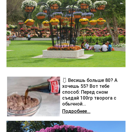
🩱 Весишь больше 80? А
хочешь 55? Вот тебе
способ: Перед сном
съедай 100гр творога с
обычной...
Подробнее...