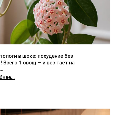
тологи в шоке: похудение без
! Всего 1 овощ — и вес тает на
х…
нее...