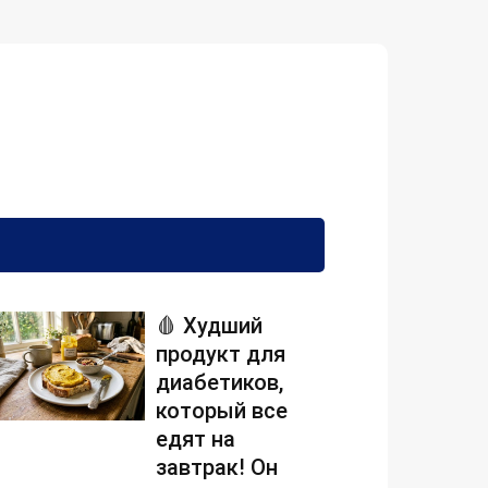
🩸 Худший
продукт для
диабетиков,
который все
едят на
завтрак! Он