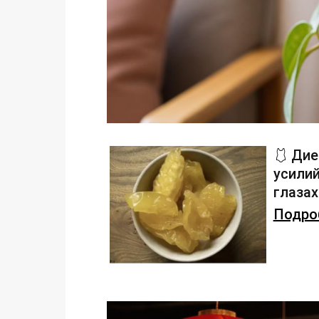
🩱 Дие
усилий
глаза
Подроб