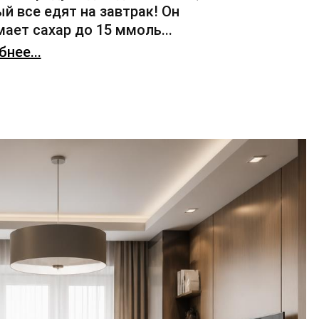
й все едят на завтрак! Он
ает сахар до 15 ммоль...
нее...