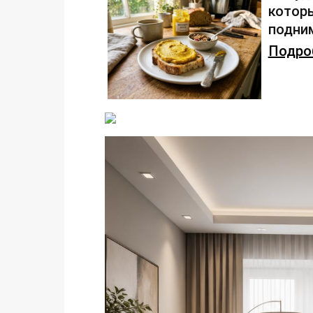
которы
подним
Подроб