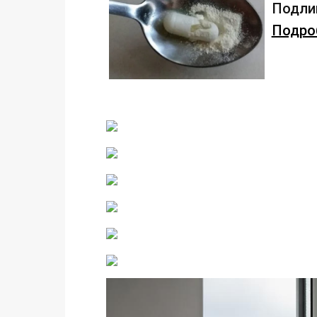
Подлив
Подроб