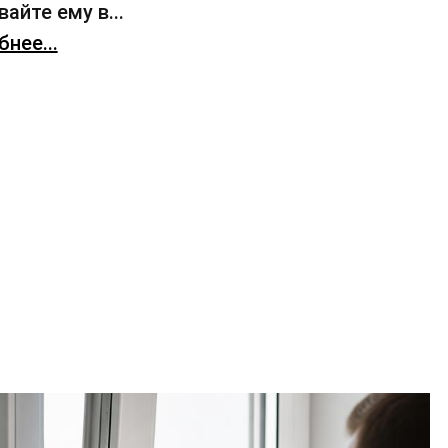
айте ему в...
нее...