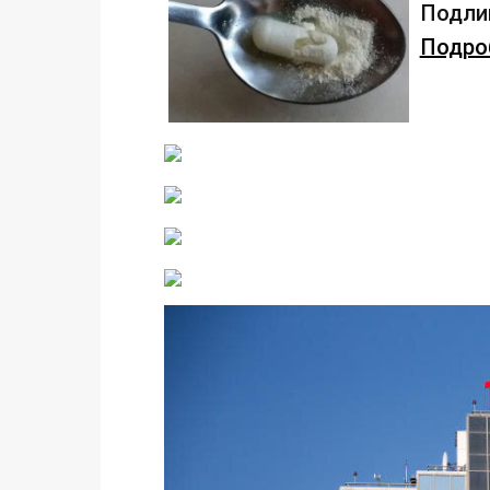
Подлив
Подроб