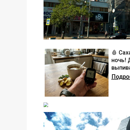
🩸 Сах
ночь!
выпива
Подроб