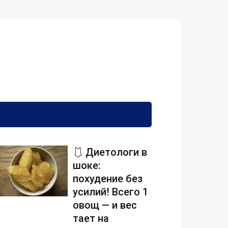
🩱 Диетологи в
шоке:
похудение без
усилий! Всего 1
овощ — и вес
тает на