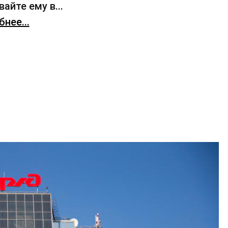
айте ему в...
нее...