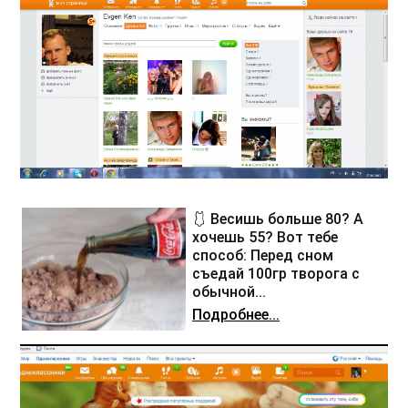
🩱 Весишь больше 80? А
хочешь 55? Вот тебе
способ: Перед сном
съедай 100гр творога с
обычной...
Подробнее...