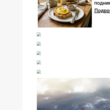
подним
Подроб