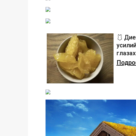
🩱 Дие
усилий
глаза
Подроб