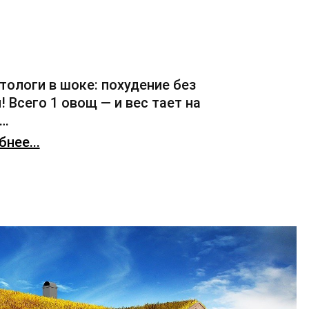
тологи в шоке: похудение без
! Всего 1 овощ — и вес тает на
х…
нее...