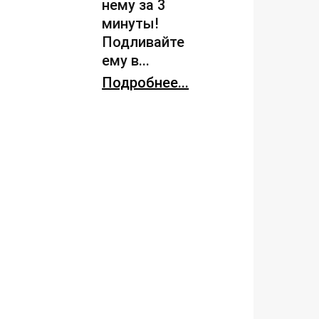
нему за 3
минуты!
Подливайте
ему в...
Подробнее...