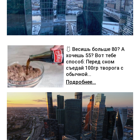
🩱 Весишь больше 80? А
хочешь 55? Вот тебе
способ: Перед сном
съедай 100гр творога с
обычной...
Подробнее...