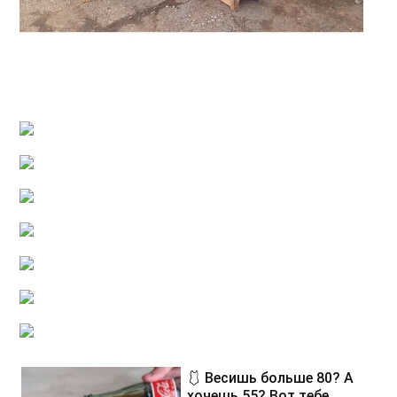
🩱 Весишь больше 80? А
хочешь 55? Вот тебе