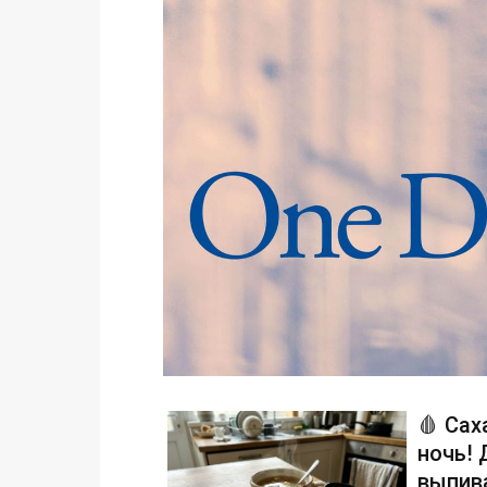
🩸 Сах
ночь!
выпива