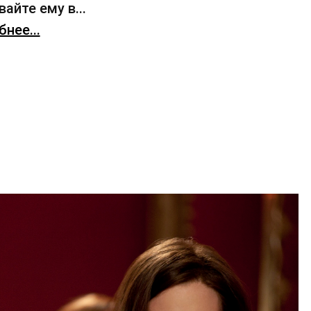
айте ему в...
нее...