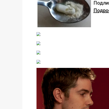
Подлив
Подроб