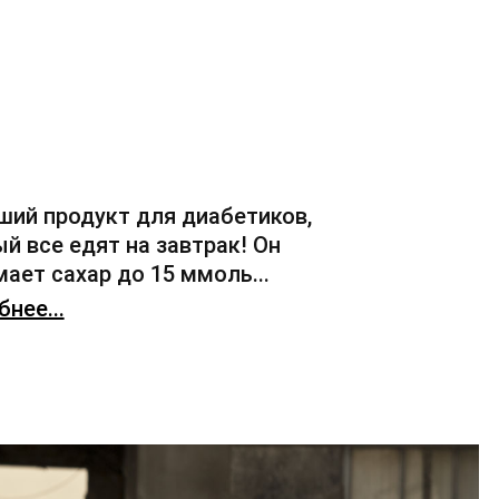
ший продукт для диабетиков,
й все едят на завтрак! Он
ает сахар до 15 ммоль...
нее...