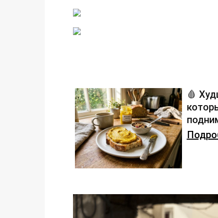
🩸 Худ
которы
подним
Подроб