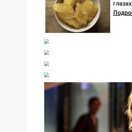
глаза
Подроб