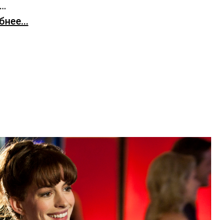
х…
нее...