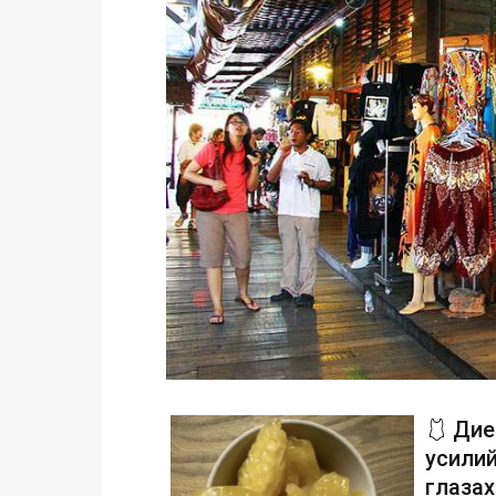
🩱 Дие
усилий
глаза