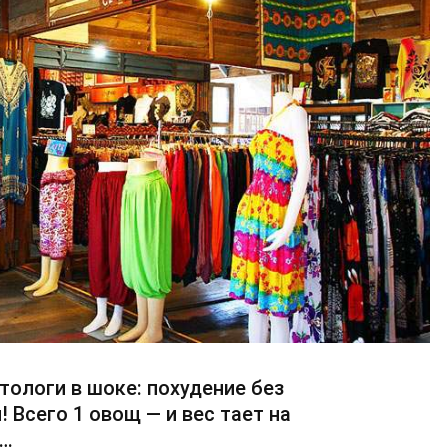
тологи в шоке: похудение без
! Всего 1 овощ — и вес тает на
х…