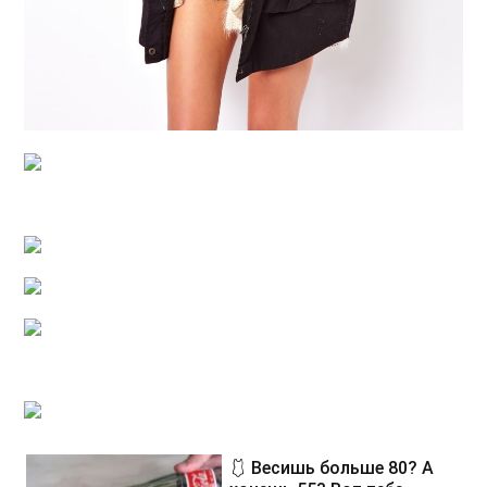
🩱 Весишь больше 80? А