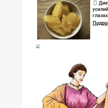
🩱 Дие
усилий
глаза
Подроб