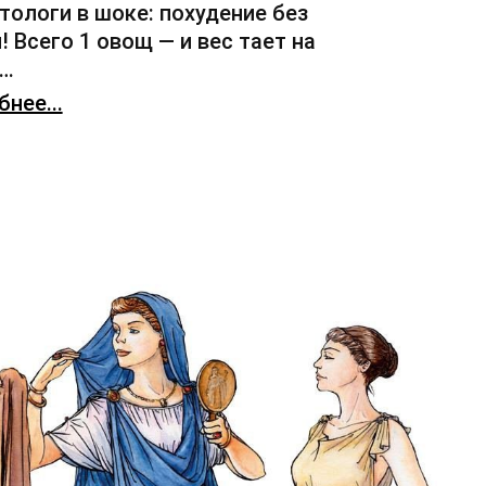
тологи в шоке: похудение без
! Всего 1 овощ — и вес тает на
х…
нее...