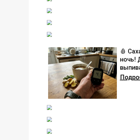
🩸 Сах
ночь!
выпива
Подроб