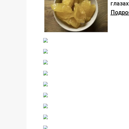
глаза
Подроб