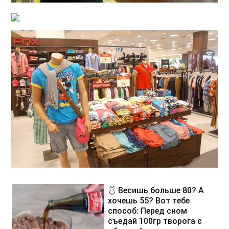
🩱 Весишь больше 80? А
хочешь 55? Вот тебе
способ: Перед сном
съедай 100гр творога с