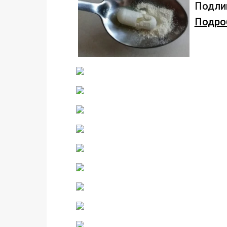
Подлив
Подроб