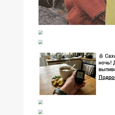
🩸 Сах
ночь!
выпива
Подроб