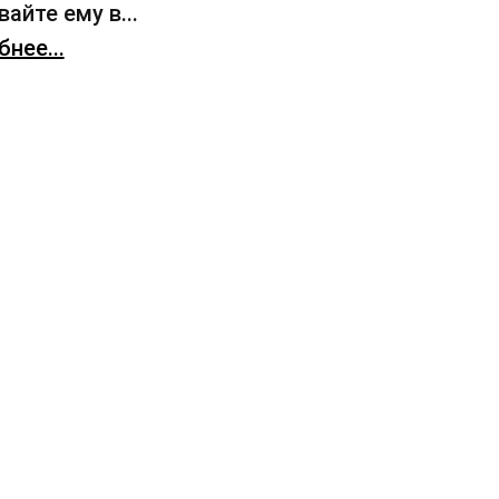
айте ему в...
нее...