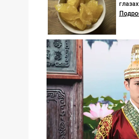
глаза
Подроб