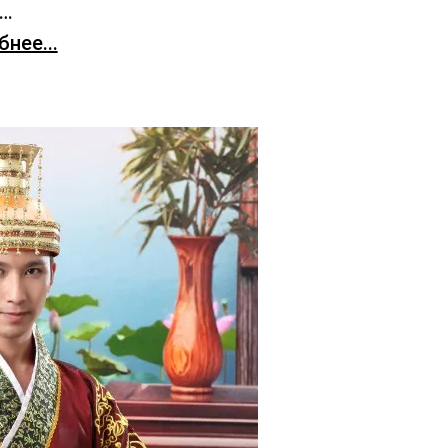
х…
нее...