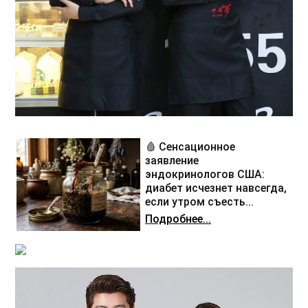
🩸 Сенсационное
заявление
эндокринологов США:
диабет исчезнет навсегда,
если утром съесть...
Подробнее...